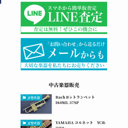
中古楽器販売
Bach B♭トランペット
金管楽器
180ML 37SP
YAMAHA コルネット YCR-
金管楽器
2310